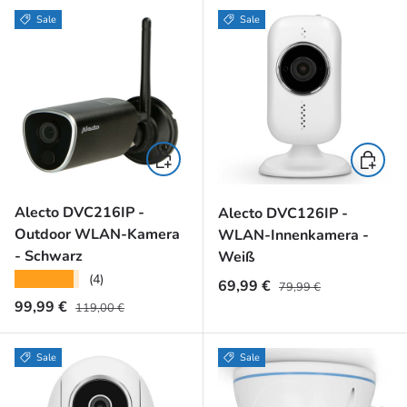
Sale
Sale
In den Warenkorb
In den 
Alecto DVC216IP -
Alecto DVC126IP -
Outdoor WLAN-Kamera
WLAN-Innenkamera -
- Schwarz
Weiß
★★★★★
(4)
Normaler Preis
Verkaufspreis
69,99 €
79,99 €
Normaler Preis
Verkaufspreis
99,99 €
119,00 €
Sale
Sale