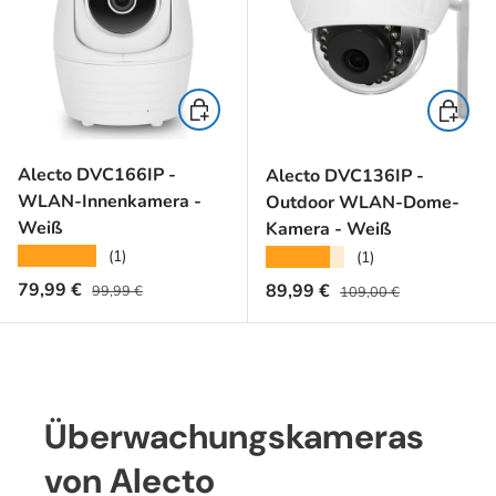
In den Warenkorb
In den 
Alecto DVC166IP -
Alecto DVC136IP -
WLAN-Innenkamera -
Outdoor WLAN-Dome-
Weiß
Kamera - Weiß
★★★★★
(1)
★★★★★
(1)
Normaler Preis
Verkaufspreis
Normaler Preis
79,99 €
Verkaufspreis
89,99 €
99,99 €
109,00 €
Überwachungskameras
von Alecto