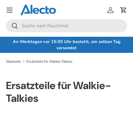
Menü
Direkt zum Inhalt
Einloggen
Eink
Suchen
Suchen
An Werktagen vor 15:00 Uhr bestellt, am selben Tag
versendet
Startseite
Ersatzteile für Walkie-Talkies
Ersatzteile für Walkie-
Talkies