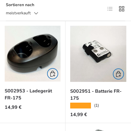
Sortieren nach
Produktlist
Produ
meistverkauft
In den Warenkorb
In den 
S002953 - Ladegerät
S002951 - Batterie FR-
FR-175
175
★★★★★
(1)
Normaler Preis
14,99 €
Normaler Preis
14,99 €