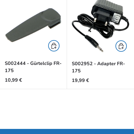
In den Warenkorb
In den 
S002444 - Gürtelclip FR-
S002952 - Adapter FR-
175
175
Normaler Preis
10,99 €
Normaler Preis
19,99 €