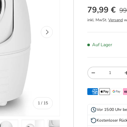
No
Verkaufspr
79,99 €
99
inkl. MwSt.
Versand
wi
Nächste
Auf Lager
Anzahl
Menge verringern
von
1
/
15
Vor 15:00 Uhr be
Kostenloser Rüc