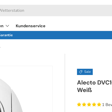
en
Kundenservice
Garantie
enkamera - Weiß
Sale
Alecto DVC
Weiß
1 Be