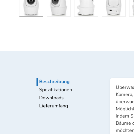
Bild 1 in Galerieansicht laden
Bild 2 in Galerieansicht laden
Bild 3 in Galerieansic
Bild 4 in
Beschreibung
Überwac
Spezifikationen
Kamera, 
Downloads
überwach
Lieferumfang
Möglich
indem Si
Bäume o
möchten 