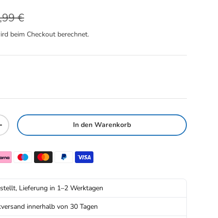
rmaler Preis
eis
,99 €
rd beim Checkout berechnet.
In den Warenkorb
Menge erhöhen
stellt, Lieferung in 1–2 Werktagen
kversand innerhalb von 30 Tagen