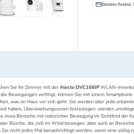
Bezahle flexibel.
ht laden
 Galerieansicht laden
Bild 5 in Galerieansicht laden
Bild 6 in Galerieansicht laden
Bild 7 in Galerieansicht laden
Bild 8 in Galerieansi
Bild 9 i
hen Sie Ihr Zimmer mit der
Alecto DVC166IP
WLAN-Innenkame
die Bewegungen verfolgt, können Sie mit einem Smartphone od
en, was im Haus vor sich geht. Sie werden über jede erkannt
keit haben, Überwachungszonen festzulegen, werden unnöt
e etwa Bereiche mit natürlicher Bewegung im Sichtfeld der K
der Büsche, die sich im Wind bewegen, aber auch an Bereiche
Sie nicht jedes Mal benachrichtigt werden, wenn eine völlig 