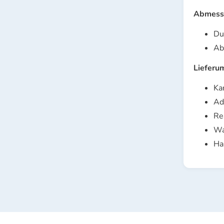
Abmess
Du
Ab
Lieferu
Ka
Ad
Re
Wa
Ha