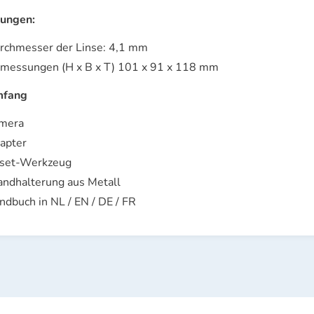
ungen:
rchmesser der Linse: 4,1 mm
messungen (H x B x T) 101 x 91 x 118 mm
mfang
mera
apter
set-Werkzeug
ndhalterung aus Metall
ndbuch in NL / EN / DE / FR