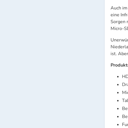
Auch im
eine Inf
Sorgen 
Micro-SD
Unerwüns
Niederla
ist. Abe
Produkt
HD
Dr
Mi
Ta
Be
Be
Fu