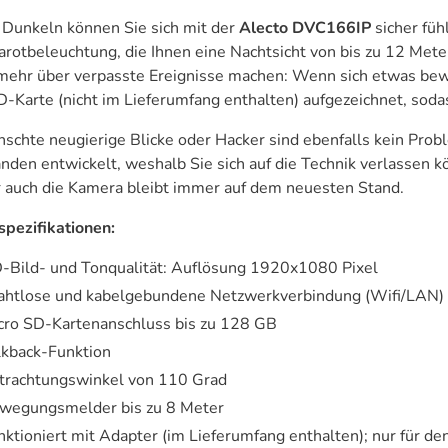
 Dunkeln können Sie sich mit der
Alecto DVC166IP
sicher fü
rarotbeleuchtung, die Ihnen eine Nachtsicht von bis zu 12 Met
mehr über verpasste Ereignisse machen: Wenn sich etwas bewe
-Karte (nicht im Lieferumfang enthalten) aufgezeichnet, sodas
chte neugierige Blicke oder Hacker sind ebenfalls kein Pro
nden entwickelt, weshalb Sie sich auf die Technik verlassen k
r auch die Kamera bleibt immer auf dem neuesten Stand.
spezifikationen:
-Bild- und Tonqualität: Auflösung 1920x1080 Pixel
ahtlose und kabelgebundene Netzwerkverbindung (Wifi/LAN)
cro SD-Kartenanschluss bis zu 128 GB
lkback-Funktion
trachtungswinkel von 110 Grad
wegungsmelder bis zu 8 Meter
nktioniert mit Adapter (im Lieferumfang enthalten); nur für de