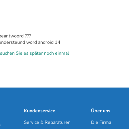
 beantwoord ???
t ondersteund word android 14
suchen Sie es später noch einmal
Kundenservice
Über uns
Service & Reparaturen
Die Firma
: