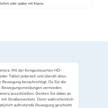
 Sofort oder später mit Klarna
cht laden
n Galerieansicht laden
Bild 10 in Galerieansicht laden
Bild 11 in Galerieansicht laden
Bild 12 in Galerieansicht laden
Bild 13 in Galeriea
Bild 1
ra. Mit der ferngesteuerten HD-
er Tablet jederzeit und überall alles
e Bewegung benachrichtigt. Da Sie die
ige Bewegungsmeldungen vermieden,
amera ausschließen. Denken Sie dabei an
 mit Straßenverkehr. Denn wahrscheinlich
natürlich auftretende Bewegung geschieht.