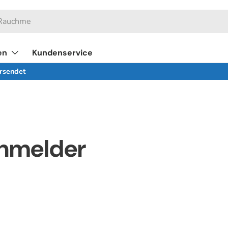
en
Kundenservice
ersendet
chmelder