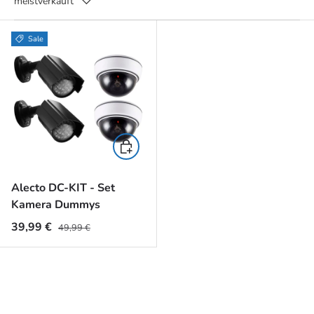
meistverkauft
Sale
In den Warenkorb
Alecto DC-KIT - Set
Kamera Dummys
Normaler Preis
Verkaufspreis
39,99 €
49,99 €