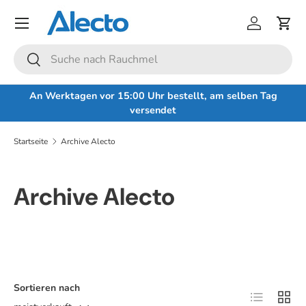
Menü
Direkt zum Inhalt
Einloggen
Eink
Suchen
Suchen
An Werktagen vor 15:00 Uhr bestellt, am selben Tag
versendet
Startseite
Archive Alecto
Archive Alecto
Sortieren nach
Produktlist
Produ